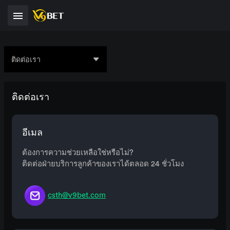
ติดต่อเรา
ติดต่อเรา
อีเมล
ต้องการความช่วยเหลือใช่หรือไม่?
ติดต่อฝ่ายบริการลูกค้าของเราได้ตลอด 24 ชั่วโมง
csth@v9bet.com