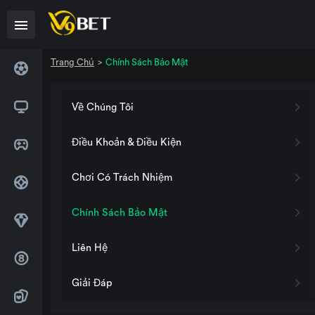
>
Trang Chủ
Chính Sách Bảo Mật
Về Chúng Tôi
Điều Khoản & Điều Kiện
Chơi Có Trách Nhiệm
Chính Sách Bảo Mật
Liên Hệ
Giải Đáp