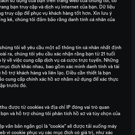
 cách sử dụng của bạn trên trang web của chúng tôi, có
rang bạn truy cập và dịch vụ internet của bạn. Dữ liệu
ng truy cập để phục vụ khách hàng tốt hơn. Xin lưu ý
ng kê, chúng tôi đảm bảo rằng danh tính cá nhân của
chúng tôi sẽ yêu cầu một số thông tin cá nhân nhất định
oài ra, chúng tôi yêu cầu xác nhận rằng bạn từ 21 tuổi
 lý về việc cung cấp dịch vụ cá cược trực tuyến. Những
 mục đích khác nhau, bao gồm xác minh danh tính và tài
hỗ trợ khách hàng và liên lạc. Điều cần thiết là bạn
bảo cung cấp chính xác hồ sơ nhằm sử dụng để xác thực
cập trước đó.
 thu được từ cookies và địa chỉ IP đóng vai trò quan
 bạn và hỗ trợ chúng tôi phân tích hồ sơ và tùy chọn của
ệp văn bản ngắn gọi là “cookie” sẽ được tải xuống máy
eb vì cookie phục vụ các mục đích có giá trị, như xác