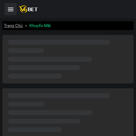
Trang Chủ
>
Khuyến Mãi